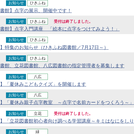
お知らせ
ひきふね
書館】点字の展示、開催中です！
お知らせ
ひきふね
受付は終了しました。
書館】点字入門講座 「絵本に点字をつけてみよう！」
お知らせ
ひきふね
】特集のお知らせ（ひきふね図書館／7月17日～）
お知らせ
ひきふね
書館、立花図書館、八広図書館の指定管理者を募集します
お知らせ
八広
】「夏休みこどもクイズ」を開催します
お知らせ
八広
】「夏休み親子点字教室 ～点字で名前カードをつくろう～」
お知らせ
立花
受付は終了しました。
】「立花図書館初心者向け調べる学習講座～キミはなにをしり
お知らせ
緑