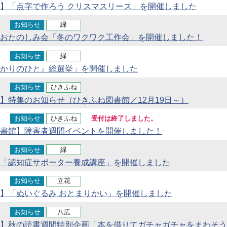
】「点字で作ろう クリスマスリース」を開催しました
お知らせ
緑
おたのしみ会「冬のワクワク工作会」を開催しました！
お知らせ
緑
かりのひと』総選挙」を開催しました
お知らせ
ひきふね
】特集のお知らせ（ひきふね図書館／12月19日～）
お知らせ
ひきふね
受付は終了しました。
書館】障害者週間イベントを開催しました！
お知らせ
緑
「認知症サポーター養成講座」を開催しました
お知らせ
立花
】「ぬいぐるみ おとまりかい」を開催しました
お知らせ
八広
】秋の読書週間特別企画「本を借りてガチャガチャをまわそう