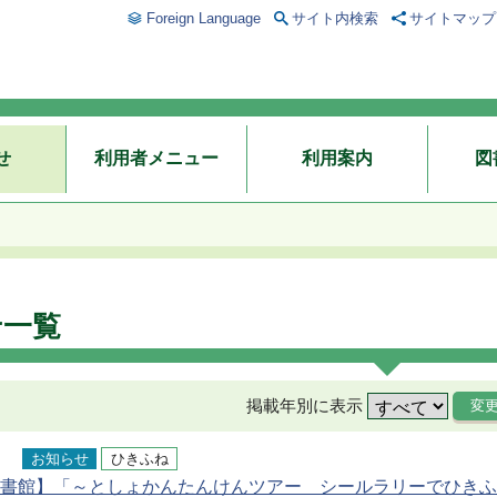
Foreign Language
サイト内検索
サイトマップ
せ
利用者メニュー
利用案内
図
せ一覧
掲載年別に表示
お知らせ
ひきふね
書館】「～としょかんたんけんツアー シールラリーでひきふ