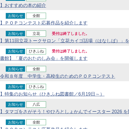
】おすすめの本の紹介
お知らせ
全館
】ＰＯＰコンテスト応募作品を紹介します
お知らせ
立花
受付は終了しました。
】第11回立花トークサロン「立花カイゴ話場（はなしば）」
お知らせ
ひきふね
受付は終了しました。
書館】「夏のおたのしみ会」を開催します
お知らせ
全館
令和８年度 中学生・高校生のためのＰＯＰコンテスト
お知らせ
ひきふね
】特集のお知らせ（ひきふね図書館／6月19日～）
お知らせ
八広
】タマゴをさがそう！やひろとしょかんでイースター 2026 
お知らせ
全館