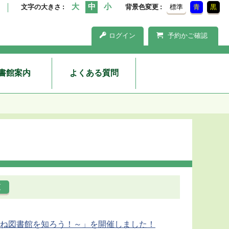
文字の大きさ
背景色変更
標準
青
黒
ログイン
予約かご確認
書館案内
よくある質問
ね図書館を知ろう！～」を開催しました！