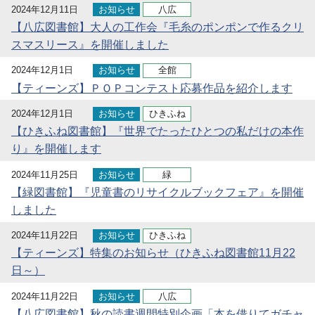
2024年12月11日
お知らせ
八広
【八広図書館】大人の工作会『毛糸のポンポンで作るクリ
スマスリース』を開催しました
2024年12月1日
お知らせ
全館
【ティーンズ】ＰＯＰコンテスト応募作品を紹介します
2024年12月1日
お知らせ
ひきふね
【ひきふね図書館】『世界でたったひとつの私だけの本作
り』を開催します
2024年11月25日
お知らせ
緑
【緑図書館】『児童書のリサイクルブックフェア』を開催
しました
2024年11月22日
お知らせ
ひきふね
【ティーンズ】特集のお知らせ（ひきふね図書館11月22
日～）
2024年11月22日
お知らせ
八広
【八広図書館】秋の読書週間特別企画「本を借りてガチャ