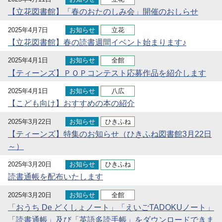
【立花図書館】「春のおたのしみ会」開催のおしらせ
2025年4月7日
お知らせ
立花
【立花図書館】春の読書週間イベント始まります♪
2025年4月1日
お知らせ
全館
【ティーンズ】ＰＯＰコンテスト応募作品を紹介します
2025年4月1日
お知らせ
八広
【こども向け】おすすめの本の紹介
2025年3月22日
お知らせ
ひきふね
【ティーンズ】特集のお知らせ（ひきふね図書館3月22日
～）
2025年3月20日
お知らせ
ひきふね
読書通帳を配布いたします
2025年3月20日
お知らせ
全館
「おうち De どくしょノート」「えいごTADOKUノート」
「読書通帳」及び「英語多読手帳」をダウンロードできま