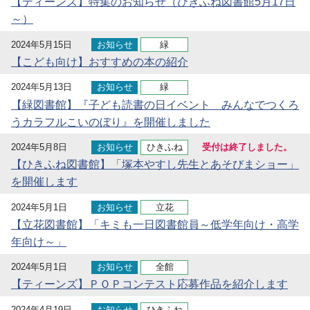
【ティーンズ】特集のお知らせ（ひきふね図書館5月17日
～）
2024年5月15日
お知らせ
緑
【こども向け】おすすめの本の紹介
2024年5月13日
お知らせ
緑
【緑図書館】『子ども読書の日イベント みんなでつくろ
うカラフルこいのぼり』を開催しました
2024年5月8日
お知らせ
ひきふね
受付は終了しました。
【ひきふね図書館】「塚本やすし先生とあそびまショー」
を開催します
2024年5月1日
お知らせ
立花
【立花図書館】「キミも一日図書館員～低学年向け・高学
年向け～」
2024年5月1日
お知らせ
全館
【ティーンズ】ＰＯＰコンテスト応募作品を紹介します
2024年4月19日
お知らせ
ひきふね