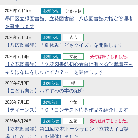
2026年7月15日
お知らせ
ひきふね
墨田区立緑図書館、立花図書館、八広図書館の指定管理者
を募集します
2026年7月13日
お知らせ
八広
【八広図書館】「夏休みこどもクイズ」を開催します
2026年7月8日
お知らせ
立花
受付は終了しました。
【立花図書館】「立花図書館初心者向け調べる学習講座～
キミはなにをしりたイカ？～」を開催します
2026年7月3日
お知らせ
緑
【こども向け】おすすめの本の紹介
2026年7月1日
お知らせ
全館
【ティーンズ】ＰＯＰコンテスト応募作品を紹介します
2026年6月24日
お知らせ
立花
受付は終了しました。
【立花図書館】第11回立花トークサロン「立花カイゴ話
場（はなしば）」を開催しました