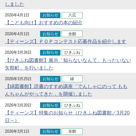
しました
2026年4月1日
お知らせ
八広
【こども向け】おすすめの本の紹介
2026年4月1日
お知らせ
全館
【ティーンズ】ＰＯＰコンテスト応募作品を紹介します
2026年3月26日
お知らせ
ひきふね
【ひきふね図書館】展示「知らないなんて、もったいない
矢祭町」を行いました
2026年3月25日
お知らせ
緑
【緑図書館】読書のすすめ講座「でんしゃにのって もも
んちゃんがやってきた」を開催しました
2026年3月20日
お知らせ
ひきふね
【ティーンズ】特集のお知らせ（ひきふね図書館／3月20
日～）
2026年3月1日
お知らせ
全館