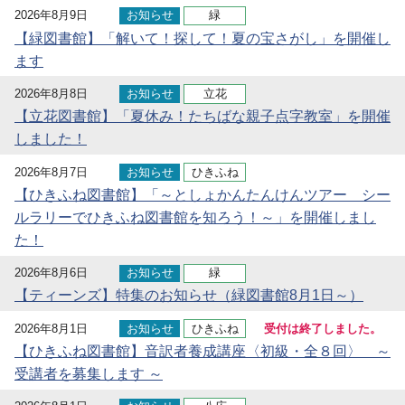
2026年8月9日
お知らせ
緑
【緑図書館】「解いて！探して！夏の宝さがし」を開催し
ます
2026年8月8日
お知らせ
立花
【立花図書館】「夏休み！たちばな親子点字教室」を開催
しました！
2026年8月7日
お知らせ
ひきふね
【ひきふね図書館】「～としょかんたんけんツアー シー
ルラリーでひきふね図書館を知ろう！～」を開催しまし
た！
2026年8月6日
お知らせ
緑
【ティーンズ】特集のお知らせ（緑図書館8月1日～）
2026年8月1日
お知らせ
ひきふね
受付は終了しました。
【ひきふね図書館】音訳者養成講座〈初級・全８回〉 ～
受講者を募集します ～