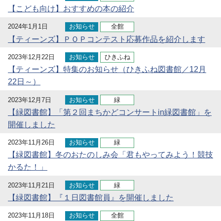
【こども向け】おすすめの本の紹介
2024年1月1日
お知らせ
全館
【ティーンズ】ＰＯＰコンテスト応募作品を紹介します
2023年12月22日
お知らせ
ひきふね
【ティーンズ】特集のお知らせ（ひきふね図書館／12月
22日～）
2023年12月7日
お知らせ
緑
【緑図書館】「第２回まちかどコンサートin緑図書館」を
開催しました
2023年11月26日
お知らせ
緑
【緑図書館】冬のおたのしみ会「君もやってみよう！競技
かるた！」
2023年11月21日
お知らせ
緑
【緑図書館】『１日図書館員』を開催しました
2023年11月18日
お知らせ
全館