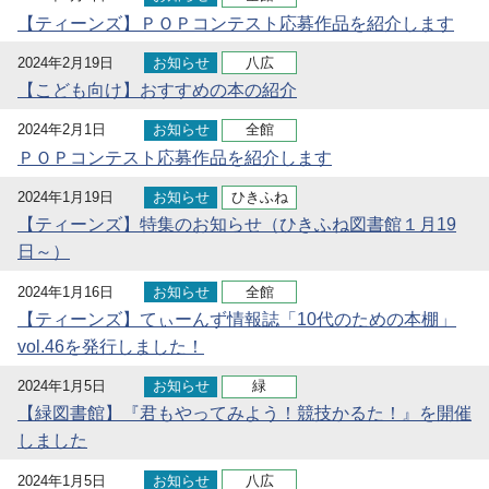
【ティーンズ】ＰＯＰコンテスト応募作品を紹介します
2024年2月19日
お知らせ
八広
【こども向け】おすすめの本の紹介
2024年2月1日
お知らせ
全館
ＰＯＰコンテスト応募作品を紹介します
2024年1月19日
お知らせ
ひきふね
【ティーンズ】特集のお知らせ（ひきふね図書館１月19
日～）
2024年1月16日
お知らせ
全館
【ティーンズ】てぃーんず情報誌「10代のための本棚」
vol.46を発行しました！
2024年1月5日
お知らせ
緑
【緑図書館】『君もやってみよう！競技かるた！』を開催
しました
2024年1月5日
お知らせ
八広