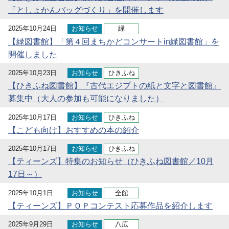
「としょかんバッグづくり」を開催します
2025年10月24日
お知らせ
緑
【緑図書館】「第４回まちかどコンサートin緑図書館」を
開催しました
2025年10月23日
お知らせ
ひきふね
【ひきふね図書館】『古代エジプトの紙と文字と図書館』
募集中（大人の参加も可能になりました）
2025年10月17日
お知らせ
ひきふね
【こども向け】おすすめの本の紹介
2025年10月17日
お知らせ
ひきふね
【ティーンズ】特集のお知らせ（ひきふね図書館／10月
17日～）
2025年10月1日
お知らせ
全館
【ティーンズ】ＰＯＰコンテスト応募作品を紹介します
2025年9月29日
お知らせ
八広