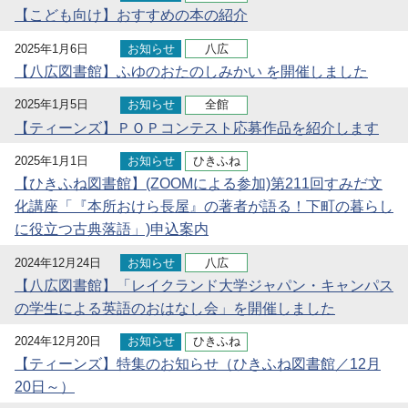
【こども向け】おすすめの本の紹介
2025年1月6日
お知らせ
八広
【八広図書館】ふゆのおたのしみかい を開催しました
2025年1月5日
お知らせ
全館
【ティーンズ】ＰＯＰコンテスト応募作品を紹介します
2025年1月1日
お知らせ
ひきふね
【ひきふね図書館】(ZOOMによる参加)第211回すみだ文
化講座「『本所おけら長屋』の著者が語る！下町の暮らし
に役立つ古典落語」)申込案内
2024年12月24日
お知らせ
八広
【八広図書館】「レイクランド大学ジャパン・キャンパス
の学生による英語のおはなし会」を開催しました
2024年12月20日
お知らせ
ひきふね
【ティーンズ】特集のお知らせ（ひきふね図書館／12月
20日～）