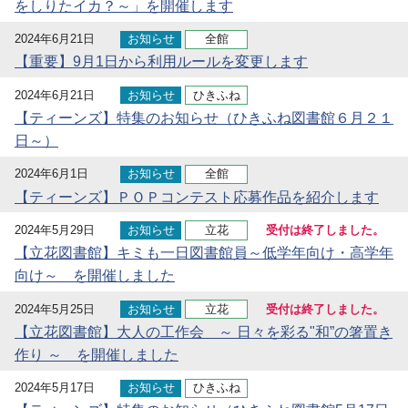
をしりたイカ？～」を開催します
2024年6月21日
お知らせ
全館
【重要】9月1日から利用ルールを変更します
2024年6月21日
お知らせ
ひきふね
【ティーンズ】特集のお知らせ（ひきふね図書館６月２１
日～）
2024年6月1日
お知らせ
全館
【ティーンズ】ＰＯＰコンテスト応募作品を紹介します
2024年5月29日
お知らせ
立花
受付は終了しました。
【立花図書館】キミも一日図書館員～低学年向け・高学年
向け～ を開催しました
2024年5月25日
お知らせ
立花
受付は終了しました。
【立花図書館】大人の工作会 ～ 日々を彩る"和”の箸置き
作り ～ を開催しました
2024年5月17日
お知らせ
ひきふね