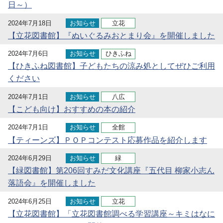
日～）
2024年7月18日
お知らせ
立花
【立花図書館】『ぬいぐるみおとまり会』を開催しました
2024年7月6日
お知らせ
ひきふね
【ひきふね図書館】子どもたちの涼み処としてぜひご利用
ください
2024年7月1日
お知らせ
八広
【こども向け】おすすめの本の紹介
2024年7月1日
お知らせ
全館
【ティーンズ】ＰＯＰコンテスト応募作品を紹介します
2024年6月29日
お知らせ
緑
【緑図書館】第206回すみだ文化講座『五代目 柳家小志ん
落語会』を開催しました
2024年6月25日
お知らせ
立花
【立花図書館】「立花図書館調べる学習講座～キミはなに