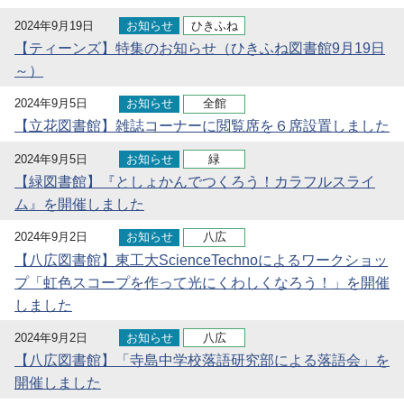
2024年9月19日
お知らせ
ひきふね
【ティーンズ】特集のお知らせ（ひきふね図書館9月19日
～）
2024年9月5日
お知らせ
全館
【立花図書館】雑誌コーナーに閲覧席を６席設置しました
2024年9月5日
お知らせ
緑
【緑図書館】『としょかんでつくろう！カラフルスライ
ム』を開催しました
2024年9月2日
お知らせ
八広
【八広図書館】東工大ScienceTechnoによるワークショッ
プ「虹色スコープを作って光にくわしくなろう！」を開催
しました
2024年9月2日
お知らせ
八広
【八広図書館】「寺島中学校落語研究部による落語会」を
開催しました