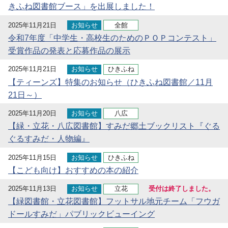
きふね図書館ブース」を出展しました！
2025年11月21日
お知らせ
全館
令和7年度「中学生・高校生のためのＰＯＰコンテスト」
受賞作品の発表と応募作品の展示
2025年11月21日
お知らせ
ひきふね
【ティーンズ】特集のお知らせ（ひきふね図書館／11月
21日～）
2025年11月20日
お知らせ
八広
【緑・立花・八広図書館】すみだ郷土ブックリスト『ぐる
ぐるすみだ・人物編』
2025年11月15日
お知らせ
ひきふね
【こども向け】おすすめの本の紹介
2025年11月13日
お知らせ
立花
受付は終了しました。
【緑図書館・立花図書館】フットサル地元チーム「フウガ
ドールすみだ」パブリックビューイング