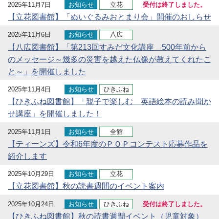
2025年11月7日
お知らせ
立花
受付は終了しました。
【立花図書館】「ぬいぐるみおとまり会」開催のおしらせ
2025年11月6日
お知らせ
八広
【八広図書館】「第213回すみだ文化講座 500年前から
のメッセージ～幾多の災害を越えた仏像が教えてくれたこ
と～」を開催しました
2025年11月4日
お知らせ
ひきふね
【ひきふね図書館】「親子で楽しむ 英語絵本の読み聞か
せ講座」を開催しました！
2025年11月1日
お知らせ
全館
【ティーンズ】令和6年度のＰＯＰコンテスト応募作品を
紹介します
2025年10月29日
お知らせ
立花
【立花図書館】秋の読書週間のイベント案内
2025年10月24日
お知らせ
ひきふね
受付は終了しました。
【ひきふね図書館】秋の読書週間イベント（児童対象）