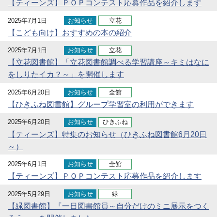
【ティーンズ】ＰＯＰコンテスト応募作品を紹介します
2025年7月1日
お知らせ
立花
【こども向け】おすすめの本の紹介
2025年7月1日
お知らせ
立花
【立花図書館】「立花図書館調べる学習講座～キミはなに
をしりたイカ？～」を開催します
2025年6月20日
お知らせ
全館
【ひきふね図書館】グループ学習室の利用ができます
2025年6月20日
お知らせ
ひきふね
【ティーンズ】特集のお知らせ（ひきふね図書館6月20日
～）
2025年6月1日
お知らせ
全館
【ティーンズ】ＰＯＰコンテスト応募作品を紹介します
2025年5月29日
お知らせ
緑
【緑図書館】『一日図書館員～自分だけのミニ展示をつく