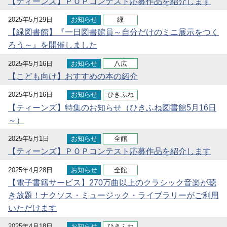
【ティーンズ】ＰＯＰコンテスト応募作品を紹介します
2025年5月29日
お知らせ
緑
【緑図書館】『一日図書館員～自分だけのミニ展示をつく
ろう～』を開催しました
2025年5月16日
お知らせ
八広
【こども向け】おすすめの本の紹介
2025年5月16日
お知らせ
ひきふね
【ティーンズ】特集のお知らせ（ひきふね図書館5月16日
～）
2025年5月1日
お知らせ
全館
【ティーンズ】ＰＯＰコンテスト応募作品を紹介します
2025年4月28日
お知らせ
全館
【電子書籍サービス】270万曲以上のクラシック音楽が聴
き放題！ナクソス・ミュージック・ライブラリーがご利用
いただけます
2025年4月18日
お知らせ
ひきふね