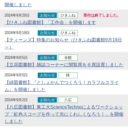
開催しました
2024年9月20日
お知らせ
ひきふね
受付は終了しました。
【ひきふね図書館】「工作会」を開催します
2024年9月19日
お知らせ
ひきふね
【ティーンズ】特集のお知らせ（ひきふね図書館9月19日
～）
2024年9月5日
お知らせ
全館
【立花図書館】雑誌コーナーに閲覧席を６席設置しました
2024年9月5日
お知らせ
緑
【緑図書館】『としょかんでつくろう！カラフルスライ
ム』を開催しました
2024年9月2日
お知らせ
八広
【八広図書館】東工大ScienceTechnoによるワークショッ
プ「虹色スコープを作って光にくわしくなろう！」を開催
しました