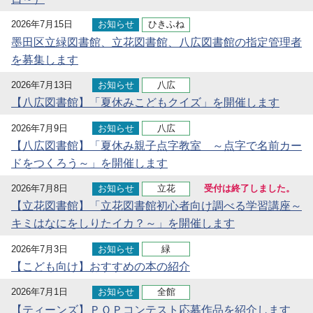
2026年7月15日
お知らせ
ひきふね
墨田区立緑図書館、立花図書館、八広図書館の指定管理者
を募集します
2026年7月13日
お知らせ
八広
【八広図書館】「夏休みこどもクイズ」を開催します
2026年7月9日
お知らせ
八広
【八広図書館】「夏休み親子点字教室 ～点字で名前カー
ドをつくろう～」を開催します
2026年7月8日
お知らせ
立花
受付は終了しました。
【立花図書館】「立花図書館初心者向け調べる学習講座～
キミはなにをしりたイカ？～」を開催します
2026年7月3日
お知らせ
緑
【こども向け】おすすめの本の紹介
2026年7月1日
お知らせ
全館
【ティーンズ】ＰＯＰコンテスト応募作品を紹介します