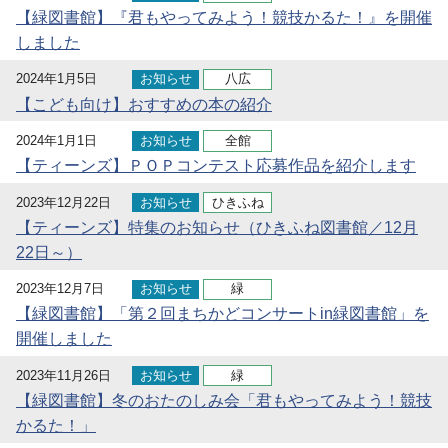
【緑図書館】『君もやってみよう！競技かるた！』を開催
しました
2024年1月5日
お知らせ
八広
【こども向け】おすすめの本の紹介
2024年1月1日
お知らせ
全館
【ティーンズ】ＰＯＰコンテスト応募作品を紹介します
2023年12月22日
お知らせ
ひきふね
【ティーンズ】特集のお知らせ（ひきふね図書館／12月
22日～）
2023年12月7日
お知らせ
緑
【緑図書館】「第２回まちかどコンサートin緑図書館」を
開催しました
2023年11月26日
お知らせ
緑
【緑図書館】冬のおたのしみ会「君もやってみよう！競技
かるた！」