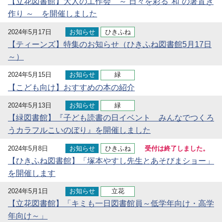
【立花図書館】大人の工作会 ～ 日々を彩る"和”の箸置き
作り ～ を開催しました
2024年5月17日
お知らせ
ひきふね
【ティーンズ】特集のお知らせ（ひきふね図書館5月17日
～）
2024年5月15日
お知らせ
緑
【こども向け】おすすめの本の紹介
2024年5月13日
お知らせ
緑
【緑図書館】『子ども読書の日イベント みんなでつくろ
うカラフルこいのぼり』を開催しました
2024年5月8日
お知らせ
ひきふね
受付は終了しました。
【ひきふね図書館】「塚本やすし先生とあそびまショー」
を開催します
2024年5月1日
お知らせ
立花
【立花図書館】「キミも一日図書館員～低学年向け・高学
年向け～」