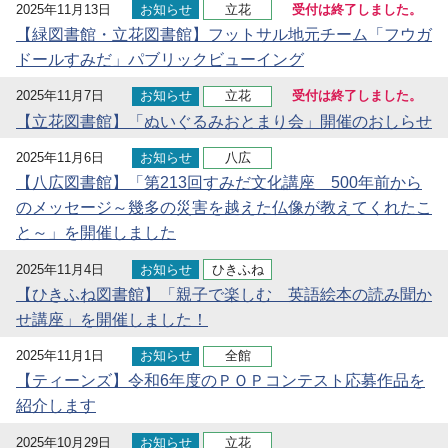
2025年11月13日
お知らせ
立花
受付は終了しました。
【緑図書館・立花図書館】フットサル地元チーム「フウガ
ドールすみだ」パブリックビューイング
2025年11月7日
お知らせ
立花
受付は終了しました。
【立花図書館】「ぬいぐるみおとまり会」開催のおしらせ
2025年11月6日
お知らせ
八広
【八広図書館】「第213回すみだ文化講座 500年前から
のメッセージ～幾多の災害を越えた仏像が教えてくれたこ
と～」を開催しました
2025年11月4日
お知らせ
ひきふね
【ひきふね図書館】「親子で楽しむ 英語絵本の読み聞か
せ講座」を開催しました！
2025年11月1日
お知らせ
全館
【ティーンズ】令和6年度のＰＯＰコンテスト応募作品を
紹介します
2025年10月29日
お知らせ
立花