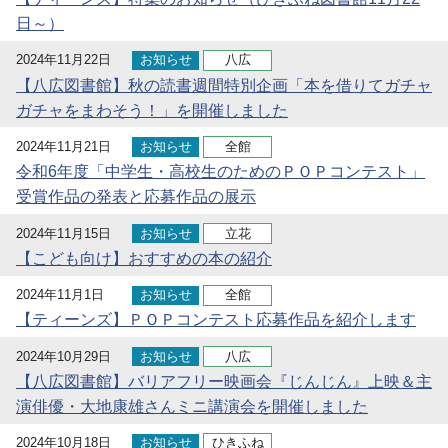
日～）
2024年11月22日
お知らせ
八広
【八広図書館】秋の読書週間特別企画「本を借りてガチャ
ガチャをまわそう！」を開催しました
2024年11月21日
お知らせ
全館
令和6年度「中学生・高校生のためのＰＯＰコンテスト」
受賞作品の発表と応募作品の展示
2024年11月15日
お知らせ
立花
【こども向け】おすすめの本の紹介
2024年11月1日
お知らせ
全館
【ティーンズ】ＰＯＰコンテスト応募作品を紹介します
2024年10月29日
お知らせ
八広
【八広図書館】バリアフリー映画会『じんじん』上映＆主
演俳優・大地康雄さんミニ講演会を開催しました
2024年10月18日
お知らせ
ひきふね