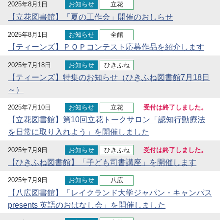
2025年8月1日
お知らせ
立花
【立花図書館】「夏の工作会」開催のおしらせ
2025年8月1日
お知らせ
全館
【ティーンズ】ＰＯＰコンテスト応募作品を紹介します
2025年7月18日
お知らせ
ひきふね
【ティーンズ】特集のお知らせ（ひきふね図書館7月18日
～）
2025年7月10日
お知らせ
立花
受付は終了しました。
【立花図書館】第10回立花トークサロン「認知行動療法
を日常に取り入れよう」を開催しました
2025年7月9日
お知らせ
ひきふね
受付は終了しました。
【ひきふね図書館】「子ども司書講座」を開催します
2025年7月9日
お知らせ
八広
【八広図書館】「レイクランド大学ジャパン・キャンパス
presents 英語のおはなし会」を開催しました