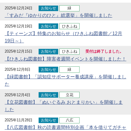
2025年12月24日
お知らせ
緑
「すみだ『ゆかりのひと』総選挙」を開催しました
2025年12月19日
お知らせ
ひきふね
【ティーンズ】特集のお知らせ（ひきふね図書館／12月
19日～）
2025年12月15日
お知らせ
ひきふね
受付は終了しました。
【ひきふね図書館】障害者週間イベントを開催しました！
2025年12月8日
お知らせ
緑
【緑図書館】「認知症サポーター養成講座」を開催しまし
た
2025年12月4日
お知らせ
立花
【立花図書館】「ぬいぐるみ おとまりかい」を開催しま
した
2025年11月28日
お知らせ
八広
【八広図書館】秋の読書週間特別企画「本を借りてガチャ