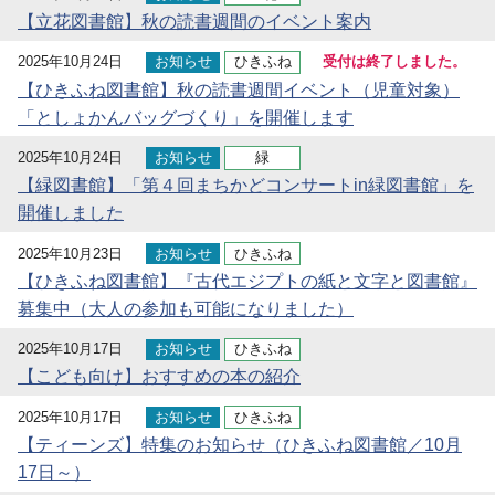
【立花図書館】秋の読書週間のイベント案内
2025年10月24日
お知らせ
ひきふね
受付は終了しました。
【ひきふね図書館】秋の読書週間イベント（児童対象）
「としょかんバッグづくり」を開催します
2025年10月24日
お知らせ
緑
【緑図書館】「第４回まちかどコンサートin緑図書館」を
開催しました
2025年10月23日
お知らせ
ひきふね
【ひきふね図書館】『古代エジプトの紙と文字と図書館』
募集中（大人の参加も可能になりました）
2025年10月17日
お知らせ
ひきふね
【こども向け】おすすめの本の紹介
2025年10月17日
お知らせ
ひきふね
【ティーンズ】特集のお知らせ（ひきふね図書館／10月
17日～）