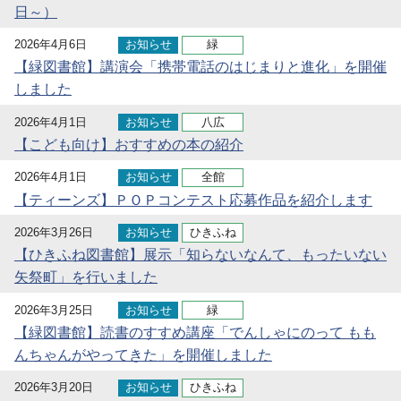
日～）
2026年4月6日
お知らせ
緑
【緑図書館】講演会「携帯電話のはじまりと進化」を開催
しました
2026年4月1日
お知らせ
八広
【こども向け】おすすめの本の紹介
2026年4月1日
お知らせ
全館
【ティーンズ】ＰＯＰコンテスト応募作品を紹介します
2026年3月26日
お知らせ
ひきふね
【ひきふね図書館】展示「知らないなんて、もったいない
矢祭町」を行いました
2026年3月25日
お知らせ
緑
【緑図書館】読書のすすめ講座「でんしゃにのって もも
んちゃんがやってきた」を開催しました
2026年3月20日
お知らせ
ひきふね