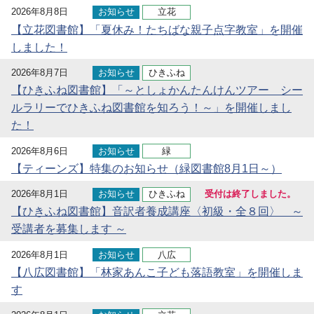
2026年8月8日
お知らせ
立花
【立花図書館】「夏休み！たちばな親子点字教室」を開催
しました！
2026年8月7日
お知らせ
ひきふね
【ひきふね図書館】「～としょかんたんけんツアー シー
ルラリーでひきふね図書館を知ろう！～」を開催しまし
た！
2026年8月6日
お知らせ
緑
【ティーンズ】特集のお知らせ（緑図書館8月1日～）
2026年8月1日
お知らせ
ひきふね
受付は終了しました。
【ひきふね図書館】音訳者養成講座〈初級・全８回〉 ～
受講者を募集します ～
2026年8月1日
お知らせ
八広
【八広図書館】「林家あんこ子ども落語教室」を開催しま
す