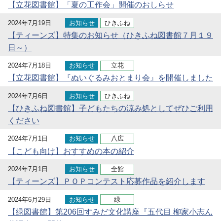
【立花図書館】「夏の工作会」開催のおしらせ
2024年7月19日
お知らせ
ひきふね
【ティーンズ】特集のお知らせ（ひきふね図書館７月１９
日～）
2024年7月18日
お知らせ
立花
【立花図書館】『ぬいぐるみおとまり会』を開催しました
2024年7月6日
お知らせ
ひきふね
【ひきふね図書館】子どもたちの涼み処としてぜひご利用
ください
2024年7月1日
お知らせ
八広
【こども向け】おすすめの本の紹介
2024年7月1日
お知らせ
全館
【ティーンズ】ＰＯＰコンテスト応募作品を紹介します
2024年6月29日
お知らせ
緑
【緑図書館】第206回すみだ文化講座『五代目 柳家小志ん