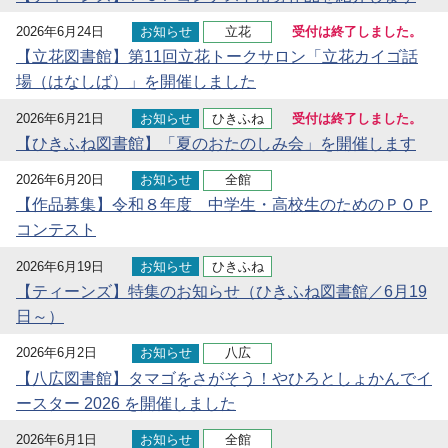
2026年6月24日
お知らせ
立花
受付は終了しました。
【立花図書館】第11回立花トークサロン「立花カイゴ話
場（はなしば）」を開催しました
2026年6月21日
お知らせ
ひきふね
受付は終了しました。
【ひきふね図書館】「夏のおたのしみ会」を開催します
2026年6月20日
お知らせ
全館
【作品募集】令和８年度 中学生・高校生のためのＰＯＰ
コンテスト
2026年6月19日
お知らせ
ひきふね
【ティーンズ】特集のお知らせ（ひきふね図書館／6月19
日～）
2026年6月2日
お知らせ
八広
【八広図書館】タマゴをさがそう！やひろとしょかんでイ
ースター 2026 を開催しました
2026年6月1日
お知らせ
全館