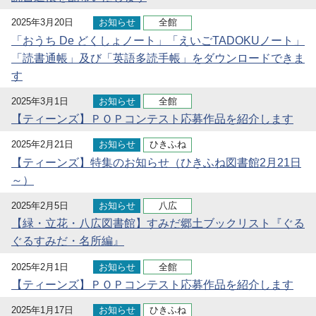
2025年3月20日
お知らせ
全館
「おうち De どくしょノート」「えいごTADOKUノート」
「読書通帳」及び「英語多読手帳」をダウンロードできま
す
2025年3月1日
お知らせ
全館
【ティーンズ】ＰＯＰコンテスト応募作品を紹介します
2025年2月21日
お知らせ
ひきふね
【ティーンズ】特集のお知らせ（ひきふね図書館2月21日
～）
2025年2月5日
お知らせ
八広
【緑・立花・八広図書館】すみだ郷土ブックリスト『ぐる
ぐるすみだ・名所編』
2025年2月1日
お知らせ
全館
【ティーンズ】ＰＯＰコンテスト応募作品を紹介します
2025年1月17日
お知らせ
ひきふね