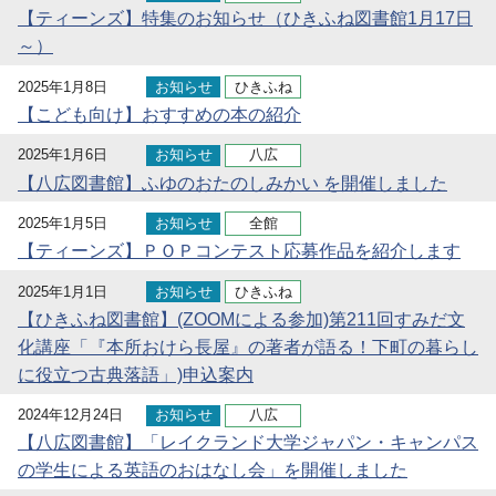
【ティーンズ】特集のお知らせ（ひきふね図書館1月17日
～）
2025年1月8日
お知らせ
ひきふね
【こども向け】おすすめの本の紹介
2025年1月6日
お知らせ
八広
【八広図書館】ふゆのおたのしみかい を開催しました
2025年1月5日
お知らせ
全館
【ティーンズ】ＰＯＰコンテスト応募作品を紹介します
2025年1月1日
お知らせ
ひきふね
【ひきふね図書館】(ZOOMによる参加)第211回すみだ文
化講座「『本所おけら長屋』の著者が語る！下町の暮らし
に役立つ古典落語」)申込案内
2024年12月24日
お知らせ
八広
【八広図書館】「レイクランド大学ジャパン・キャンパス
の学生による英語のおはなし会」を開催しました