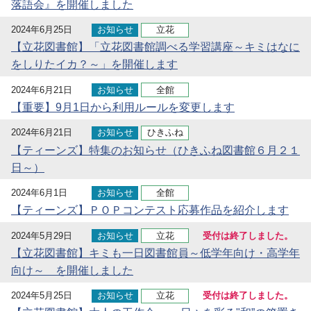
落語会』を開催しました
2024年6月25日
お知らせ
立花
【立花図書館】「立花図書館調べる学習講座～キミはなに
をしりたイカ？～」を開催します
2024年6月21日
お知らせ
全館
【重要】9月1日から利用ルールを変更します
2024年6月21日
お知らせ
ひきふね
【ティーンズ】特集のお知らせ（ひきふね図書館６月２１
日～）
2024年6月1日
お知らせ
全館
【ティーンズ】ＰＯＰコンテスト応募作品を紹介します
2024年5月29日
お知らせ
立花
受付は終了しました。
【立花図書館】キミも一日図書館員～低学年向け・高学年
向け～ を開催しました
2024年5月25日
お知らせ
立花
受付は終了しました。