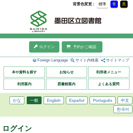
背景色変更
標準
青
黒
ログイン
予約かご確認
Foreign Language
サイト内検索
サイトマップ
本や資料を探す
お知らせ
利用者メニュー
利用案内
図書館案内
よくある質問
かな
一般
English
Español
Português
中文
한국어
ログイン