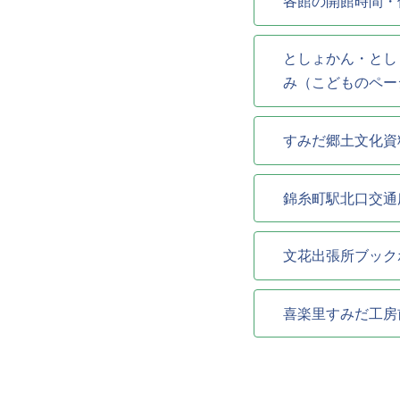
各館の開館時間・
としょかん・とし
み（こどものペー
すみだ郷土文化資
錦糸町駅北口交通
文花出張所ブック
喜楽里すみだ工房