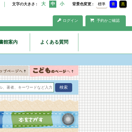
文字の大きさ
背景色変更
標準
青
黒
ログイン
予約かご確認
書館案内
よくある質問
オススメ本
本をさがす