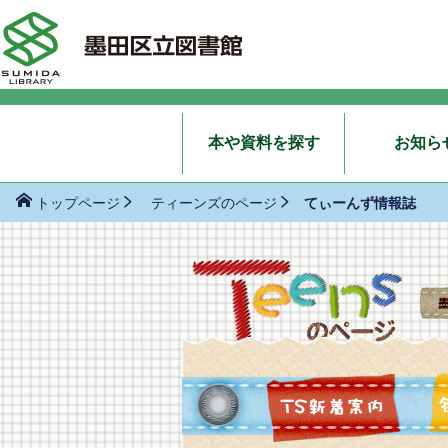
本や資料を探す
お知ら
てぃーんず情報誌
トップページ
ティーンズのページ
TS