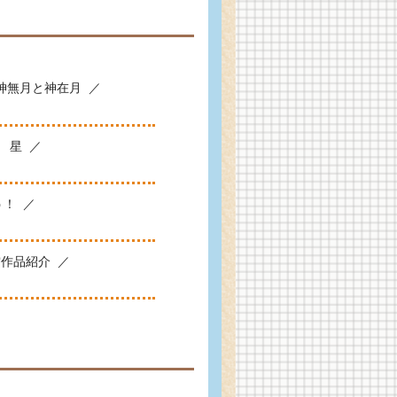
神無月と神在月
星
う！
賞作品紹介