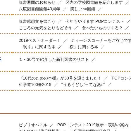
読書週間のお知らせ
区内の学校図書館を紹介します
八広図書館開館40周年
美しい○○図鑑
読書感想文を書こう
今年もやります POPコンテスト
こころの元気をとりもどそう
食べたいものつくる？
2019ベストオーダー！
ティーンズコーナーをご存じで
「眠り」に関する本
「桜」に関する本
本
１～30号で紹介した新刊図書のリスト
『10代のための本棚』が30号を迎えました！
POPコン
科学道100冊2019
“うるうどし”ってなあに
ビブリオバトル
POPコンテスト2019展示・表彰の案内