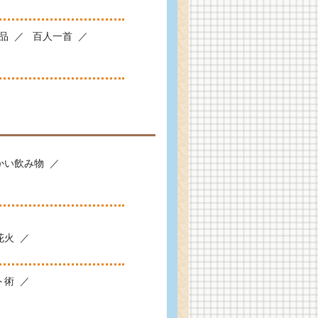
品
百人一首
かい飲み物
花火
ト術