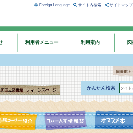
Foreign Language
サイト内検索
サイトマップ
せ
利用者メニュー
利用案内
図
かんたん検索
新着案内
各館コーナー紹介
てぃーんず情報誌