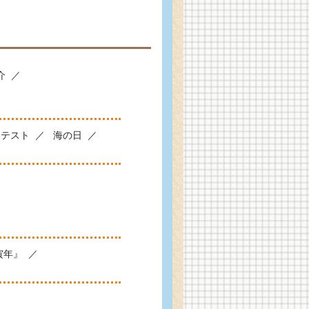
介
ンテスト
海の日
寅年』