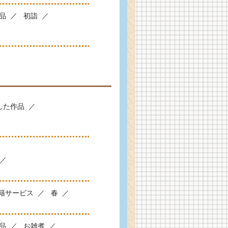
品
初詣
した作品
籍サービス
春
品
お雑煮