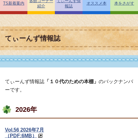
各館コーナー
てぃーんず情
TS新着案内
オススメ本
本をさがす
紹介
報誌
てぃーんず情報誌
てぃーんず情報誌
「１０代のための本棚」
のバックナンバ
ーです。
2026年
Vol.56 2026年7月
（PDF:6MB）