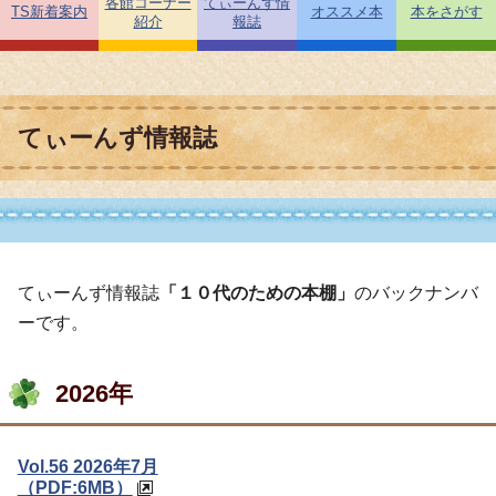
各館コーナー
てぃーんず情
TS新着案内
オススメ本
本をさがす
紹介
報誌
てぃーんず情報誌
てぃーんず情報誌
「１０代のための本棚」
のバックナンバ
ーです。
2026年
Vol.56 2026年7月
（PDF:6MB）