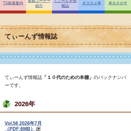
各館コーナー
てぃーんず情
TS新着案内
オススメ本
本をさがす
紹介
報誌
てぃーんず情報誌
てぃーんず情報誌
「１０代のための本棚」
のバックナンバ
ーです。
2026年
Vol.56 2026年7月
（PDF:6MB）