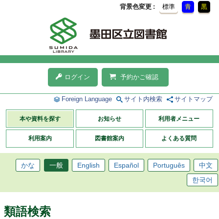
背景色変更
標準
青
黒
ログイン
予約かご確認
Foreign Language
サイト内検索
サイトマップ
本や資料を探す
お知らせ
利用者メニュー
利用案内
図書館案内
よくある質問
かな
一般
English
Español
Português
中文
한국어
類語検索